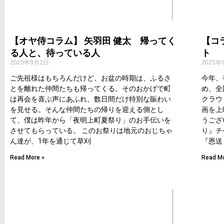
【オヤ侍コラム】 矢羽田 健太 帰ってく
【コ
る人と、待っている人
ト
2025年9月1日
2025年
ご先祖様はもちろんだけど、お盆の時期は、ふるさ
今年、
とを離れた仲間たちも帰ってくる。そのおかげで町
め、全
は再会を喜ぶ声にあふれ、数日間だけ特別な賑わい
クラウ
を見せる。そんな仲間たちの帰りを迎える側とし
画を上
て、僕は昨年から「夜明上町夏祭り」のお手伝いを
うござ
させてもらっている。 このお祭りは地元のおじちゃ
り』チ
ん達が、1年を通じて草刈
『恩送
Read More »
Read Mo