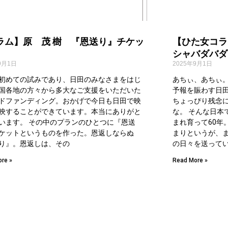
ラム】原 茂 樹 『恩送り』チケッ
【ひた女コラ
シャバダバダ
9月1日
2025年9月1日
初めての試みであり、日田のみなさまをはじ
あちぃ、あちぃ
国各地の方々から多大なご支援をいただいた
予報を賑わす日田
ドファンディング。おかげで今日も日田で映
ちょっぴり残念
映することができています。本当にありがと
な。 そんな日本
います。 その中のプランのひとつに『恩送
まれ育って60年
ケットというものを作った。恩返しならぬ
まりというが、
り』。恩返しは、その
の日々を送って
re »
Read More »