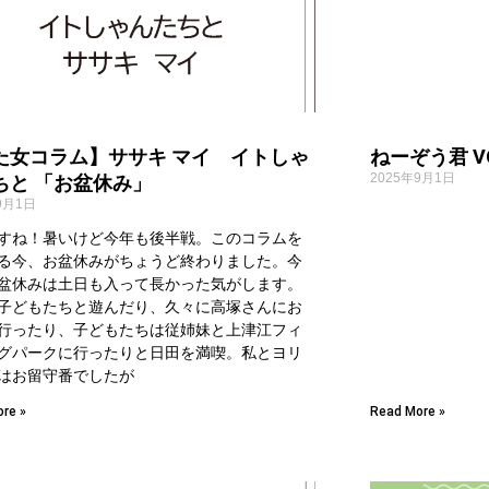
た女コラム】ササキ マイ イトしゃ
ねーぞう君 VO
2025年9月1日
ちと 「お盆休み」
9月1日
すね！暑いけど今年も後半戦。このコラムを
る今、お盆休みがちょうど終わりました。今
盆休みは土日も入って長かった気がします。
子どもたちと遊んだり、久々に高塚さんにお
行ったり、子どもたちは従姉妹と上津江フィ
グパークに行ったりと日田を満喫。私とヨリ
はお留守番でしたが
re »
Read More »