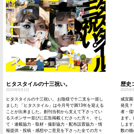
ヒタスタイルの十三祝い。
歴史
2025年9月1日
2025年
ヒタスタイルの十三祝い。 お陰様で十二支を一巡し
咸宜園
ました 「ヒタスタイル」は今月号で満13年を迎える
発見？
ことが出来ました。創刊当初から支えて下さってい
者・儒
るスポンサー並びに広告掲載くださった方々、そし
ます。
て・連載協力・取材・撮影協力・配布設置協力・情
します
報提供・投稿・感想やご意見を下さった全ての方々
数の猫