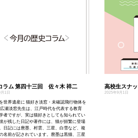
コラム 第四十三回 佐々木 祥二
高校生スナッ
9月1日
2025年9月1日
を世界遺産に 猫好き淡窓・未確認飛行物体を
 広瀬淡窓先生は、江戸時代を代表する教育
学者ですが、実は猫好きとしても知られてい
彼が残した日記や著作には、猫が頻繁に登場
。日記には麿墨、村雲、三星、白雪など、複
の名前が記されています。麿墨は黒猫、三星