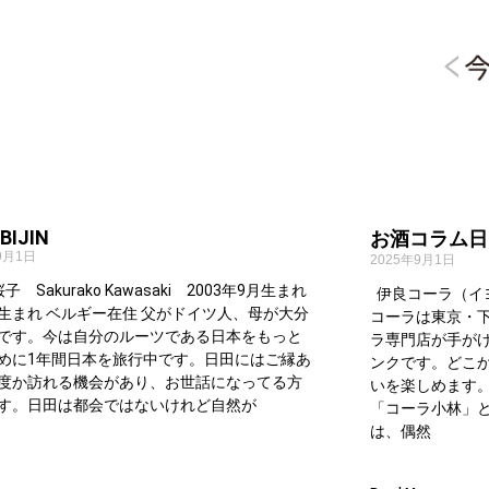
 BIJIN
お酒コラム日
9月1日
2025年9月1日
子 Sakurako Kawasaki 2003年9月生まれ
伊良コーラ（イ
生まれ ベルギー在住 父がドイツ人、母が大分
コーラは東京・
です。今は自分のルーツである日本をもっと
ラ専門店が手が
めに1年間日本を旅行中です。日田にはご縁あ
ンクです。どこ
度か訪れる機会があり、お世話になってる方
いを楽しめます。
す。日田は都会ではないけれど自然が
「コーラ小林」
は、偶然