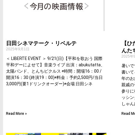
日田シネマテーク・リベルテ
【ひ
2025年9月1日
んた
2025年
＜ LIBERTE EVENT ＞ 9/21(日)【平和を歌おう 国際
平和デーによせて】音楽ライブ 出演：abukutatta、
暑いで
太陽バンド、とんちピクルス ◉時間：開場16：00 /
書いて
開演16：30 (終演19：00)◉料金：予約2,500円/当日
年のお
3,000円(要1ドリンクオーダー)◉会場:日田シネ
親戚の
参りに
ッシン
しゃん
Read More »
Read Mo