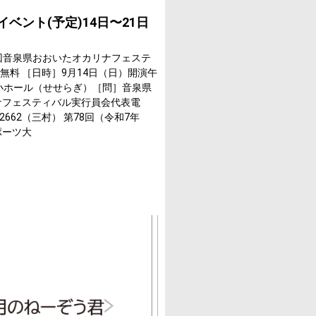
のイベント(予定)14日〜21日
 第5回音泉県おおいたオカリナフェステ
】無料 ［日時］9月14日（日）開演午
小ホール（せせらぎ）［問］音泉県
ナフェスティバル実行員会代表電
5-2662（三村） 第78回（令和7年
ポーツ大