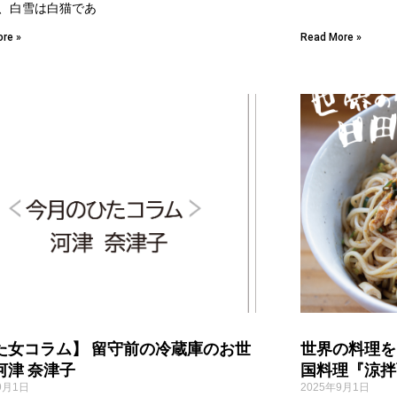
、白雪は白猫であ
re »
Read More »
た女コラム】 留守前の冷蔵庫のお世
世界の料理を
河津 奈津子
国料理『涼拌
9月1日
2025年9月1日