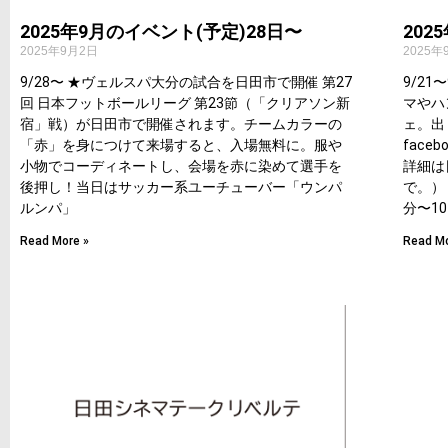
2025年9月のイベント(予定)28日〜
202
2025年9月2日
2025年
9/28〜 ★ヴェルスパ大分の試合を日田市で開催 第27
9/2
回 日本フットボールリーグ 第23節（「クリアソン新
マやハ
宿」戦）が日田市で開催されます。チームカラーの
ェ。出
「赤」を身につけて来場すると、入場無料に。服や
fac
小物でコーディネートし、会場を赤に染めて選手を
詳細は
後押し！当日はサッカー系ユーチューバー「ウンパ
で。）
ルンパ」
分〜10
Read More »
Read Mo