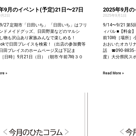
5年9月のイベント(予定)21日〜27日
2025年9月
9月2日
2025年9月1日
1〜9/27 定期市「日田いち」 「日田いち」はフリ
9/14〜9/21
ンドメイドグッズ、日田野菜などのマルシ
ィバル ■【料金
し物も沢山あり家族みんなで楽しめる！
前10時［場所］
ebookで日田プレイスを検索！（出店の参加費等
おおいたオカリ
日田プレイスのホームページ又は下記ま
話 ☎︎090-883
 ［日時］9月21日（日）（朝市:午前7時３０
度）大分県民ス
re »
Read More »