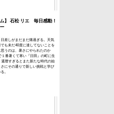
ム】 石松 リエ 毎日感動！
ー
。日差しがまだまだ痛過ぎる。天気
でも未だ40度に達してないことを
に思うのは、暑さにやられたのか
で１番暑くて寒い『日田』の町に生
。還暦すぎるとまた新たな時代の始
まさにその通りで新しい挑戦と学び
いる。