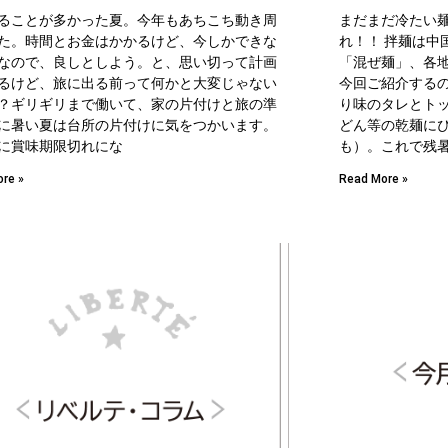
ることが多かった夏。今年もあちこち動き周
まだまだ冷たい
た。時間とお金はかかるけど、今しかできな
れ！！ 拌麺は中
なので、良しとしよう。と、思い切って計画
「混ぜ麺」、各
るけど、旅に出る前って何かと大変じゃない
今回ご紹介するの
？ギリギリまで働いて、家の片付けと旅の準
り味のタレとト
に暑い夏は台所の片付けに気をつかいます。
どん等の乾麺に
に賞味期限切れにな
も）。これで残
re »
Read More »