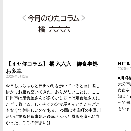
HITA
【オヤ侍コラム】 橘 六六六 御食事処
2025年
お多幸
2025年9月1日
■川﨑桜
大分市
今日もふらふらと日田の町を歩いていると昼に差し
市出身
掛かりお腹も空いてきた。ありがたいことに、ここ
知るた
日田市は定食屋さんが多く少し歩けば定食屋さんに
って何
たどり着ける。しかもその定食屋さんときたらどこ
もいま
も安くて美味しいのである。 今回は本庄町の中野川
沿いに在るお食事処お多幸さんへと昼飯を食べに向
かった、ここの佇まいは