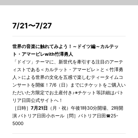
7/21〜7/27
世界の音楽に触れてみよう！～ドイツ編～カルテッ
ト・アマービレwith竹澤勇人
「ドイツ」テーマに、新世代を牽引する注目のアーテ
ィストである＜カルテット・アマービレ＞と＜竹澤勇
人＞による世界の文化を五感で楽しむティータイムコ
ンサートを開催！7/6（日）までにチケットをご購入い
ただいた方限定でお土産付き♪※チケット等詳細はパト
リア日田公式サイトへ！
［日時］
7月21日
（月・祝）午後1時30分開場、2時開
演 パトリア日田小ホール［問］パトリア日田☎︎25-
5000