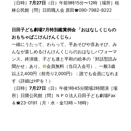
［日時］
7月27日
（日）午前9時15分〜12時［場所］桂
林公民館［問］日田職人会 原田☎︎090-7982-8222
日田子ども劇場7月特別鑑賞例会 「おはなしくじらの
おもちゃばこけんけんくじら」
一緒にうたって、わらって、手あそびや音あそび、み
んなが楽しめるけんけんくじらのおはなしパフォーマ
ンス。終演後、子ども達と平和の絵本の「対話型読み
聞かせ」あり。
■
会員無料（当日入会可）、一般3歳
以上2,400円（前売り2,000円）：誰でも会員になれま
す（詳細はHPを！）
［日時］
7月27日
（日）午後1時45分開場2時開演［場
所］日隈公民館［問］ＮＰＯ法人日田子ども劇場Fax
＆☎︎23-0191（月・水・金13時～16時）