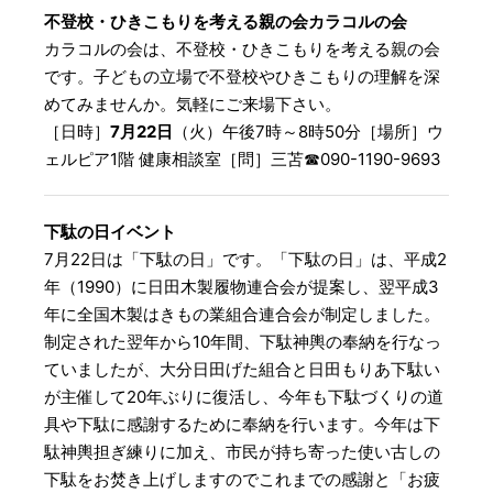
不登校・ひきこもりを考える親の会カラコルの会
カラコルの会は、不登校・ひきこもりを考える親の会
です。子どもの立場で不登校やひきこもりの理解を深
めてみませんか。気軽にご来場下さい。
［日時］
7月22日
（火）午後7時～8時50分［場所］ウ
ェルピア1階 健康相談室［問］三苫☎︎090-1190-9693
下駄の日イベント
7月22日は「下駄の日」です。「下駄の日」は、平成2
年（1990）に日田木製履物連合会が提案し、翌平成3
年に全国木製はきもの業組合連合会が制定しました。
制定された翌年から10年間、下駄神輿の奉納を行なっ
ていましたが、大分日田げた組合と日田もりあ下駄い
が主催して20年ぶりに復活し、今年も下駄づくりの道
具や下駄に感謝するために奉納を行います。今年は下
駄神輿担ぎ練りに加え、市民が持ち寄った使い古しの
下駄をお焚き上げしますのでこれまでの感謝と「お疲