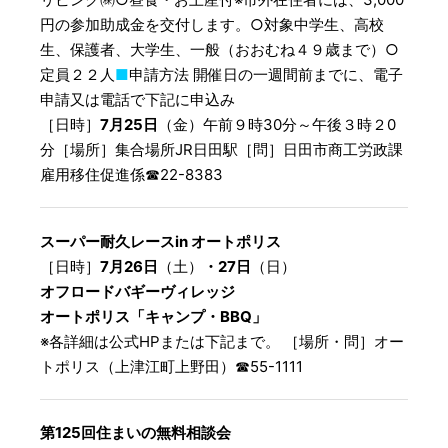
円の参加助成金を交付します。○対象中学生、高校
生、保護者、大学生、一般（おおむね４９歳まで）○
定員２２人
■
申請方法 開催日の一週間前までに、電子
申請又は電話で下記に申込み
［日時］
7月25日
（金）午前９時30分～午後３時２0
分［場所］集合場所JR日田駅［問］日田市商工労政課
雇用移住促進係☎︎22-8383
スーパー耐久レースin オートポリス
［日時］
7月26日
（土）
・27日
（日）
オフロードバギーヴィレッジ
オートポリス「キャンプ・BBQ」
※各詳細は公式HPまたは下記まで。 ［場所・問］オー
トポリス（上津江町上野田）☎︎55-1111
第125回住まいの無料相談会