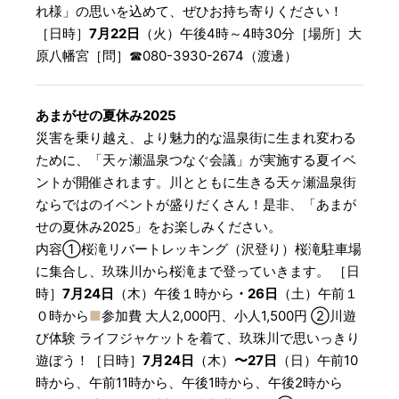
れ様」の思いを込めて、ぜひお持ち寄りください！
［日時］
7月22日
（火）午後4時～4時30分［場所］大
原八幡宮［問］☎︎080-3930-2674（渡邊）
あまがせの夏休み2025
災害を乗り越え、より魅力的な温泉街に生まれ変わる
ために、「天ヶ瀬温泉つなぐ会議」が実施する夏イベ
ントが開催されます。川とともに生きる天ヶ瀬温泉街
ならではのイベントが盛りだくさん！是非、「あまが
せの夏休み2025」をお楽しみください。
内容①桜滝リバートレッキング（沢登り）桜滝駐車場
に集合し、玖珠川から桜滝まで登っていきます。 ［日
時］
7月24日
（木）午後１時から
・26日
（土）午前１
０時から
■
参加費 大人2,000円、小人1,500円 ②川遊
び体験 ライフジャケットを着て、玖珠川で思いっきり
遊ぼう！［日時］
7月24日
（木）
〜27日
（日）午前10
時から、午前11時から、午後1時から、午後2時から