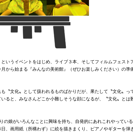
」というイベントをはじめ、ライブ３本、そしてフィルムフェスト
今月から始まる『みんなの美術館』（ぜひお楽しみください）の準
れも〝文化〟として扱われるものばかりだが、果たして〝文化〟っ
ていると、みなさんどこか小難しそうな顔になるが、〝文化〟とは
かりの娘がいろんなことに興味を持ち、自発的にあれこれやっている
毎日、画用紙（所構わず）に絵を描きまくり、ピアノやギターを弾