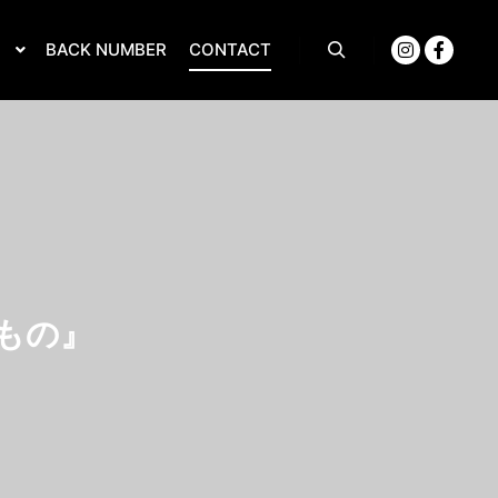
S
BACK NUMBER
CONTACT
もの』