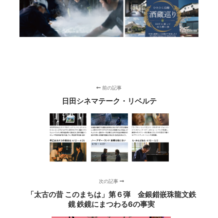
前の記事
日田シネマテーク・リベルテ
次の記事
「太古の昔 このまちは」第６弾 金銀錯嵌珠龍文鉄
鏡 鉄鏡にまつわる6の事実