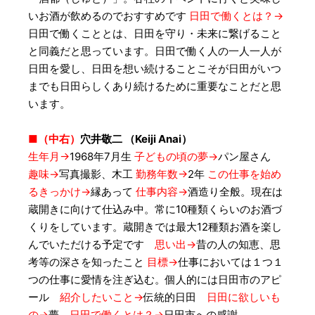
いお酒が飲めるのでおすすめです
日田で働くとは？→
日田で働くこととは、日田を守り・未来に繋げること
と同義だと思っています。日田で働く人の一人一人が
日田を愛し、日田を想い続けることこそが日田がいつ
までも日田らしくあり続けるために重要なことだと思
います。
■（中右）
穴井敬二 （Keiji Anai）
生年月→
1968年7月生
子どもの頃の夢→
パン屋さん
趣味→
写真撮影、木工
勤務年数→
2年
この仕事を始め
るきっかけ→
縁あって
仕事内容→
酒造り全般。現在は
蔵開きに向けて仕込み中。常に10種類くらいのお酒づ
くりをしています。蔵開きでは最大12種類お酒を楽し
んでいただける予定です
思い出→
昔の人の知恵、思
考等の深さを知ったこと
目標→
仕事においては１つ１
つの仕事に愛情を注ぎ込む。個人的には日田市のアピ
ール
紹介したいこと→
伝統的日田
日田に欲しいも
の→
夢
日田で働くとは？→
日田市への感謝