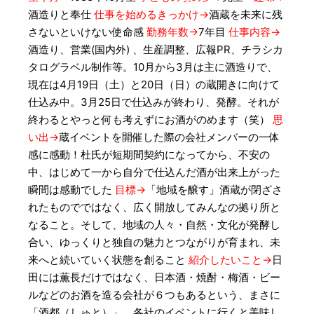
酒造りと奉仕
仕事を始めるきっかけ→
酒蔵を未来に残
さないといけない使命感
勤務年数→
7年目
仕事内容→
酒造り、営業(国内外) 、生産調整、広報PR、チラシカ
タログラベル制作等。10月から3月は主に酒造りで、
現在は4月19日（土）と20日（日）の蔵開きに向けて
仕込み中。3月25日で仕込みが終わり、発酵。それが
終わるとやっと何も考えずにお酒がのめます（笑）
思
い出→
蔵イベントを開催した際の会社メンバーの一体
感に感動！杜氏が短期間契約になってから、不安の
中、はじめて一から自分で仕込んだ酒が出来上がった
瞬間は感動でした
目標→
「地域を醸す」酒蔵が閉ざさ
れたものでではなく、広く開放してみんなの拠り所と
なること。そして、地域の人々・自然・文化が発酵し
合い、ゆっくりと独自の魅力とつながりが育まれ、未
来へと続いていく状態を創ること
紹介したいこと→
日
田には薫長だけではなく、日本酒・焼酎・梅酒・ビー
ルなどのお酒を造る会社が６つもあるという、まさに
「酒都（しゅと）」。各社のイベントに行くと美味し