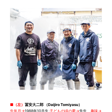
■（左）
冨安大二郎 （Daijiro Tomiyasu）
生年月→
1988年10月生
子どもの頃の夢→
先生
趣味→