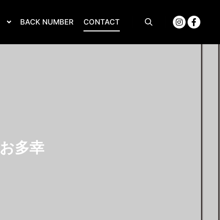
S
BACK NUMBER
CONTACT
 お多幸