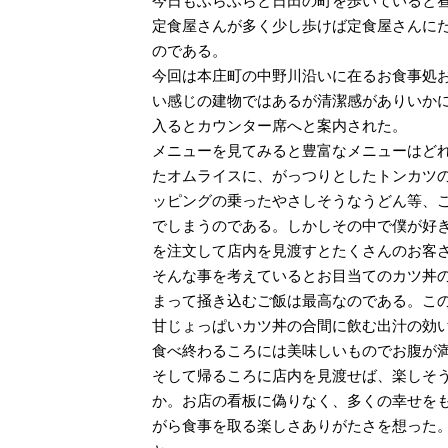
今日もふらふらと日田の町を歩いていると
定食屋さんが多く少し歩けば定食屋さんに
のである。
今回は本庄町の中野川沿いに在るお食事処
い感じの建物ではあるが清潔感がありいか
入るとカウンター席へと案内された。
メニューを見てみると豊富なメニューはど
たオムライスに、がっつりとしたトンカツ
ッピングの乗ったやさしそうなうどん等、
でしまうのである。しかしその中で僕が好
を注文して店内を見渡すとたくさんのお客
そんな事を考えているとお目当てのカツ丼
まって掻き込むご飯は最高なのである。こ
甘じょっぱいカツ丼の合間に飲む出汁の効
食べ終わるころには美味しいものでお腹が
そして帰るころに店内を見渡せば、楽しそ
か。お店の看板に偽りなく、多くの幸せを
がら食事を取る楽しさありがたさを想った