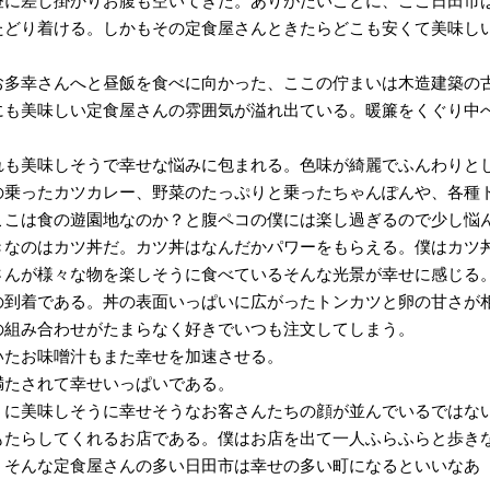
昼に差し掛かりお腹も空いてきた。ありがたいことに、ここ日田市
たどり着ける。しかもその定食屋さんときたらどこも安くて美味し
お多幸さんへと昼飯を食べに向かった、ここの佇まいは木造建築の
にも美味しい定食屋さんの雰囲気が溢れ出ている。暖簾をくぐり中
れも美味しそうで幸せな悩みに包まれる。色味が綺麗でふんわりと
の乗ったカツカレー、野菜のたっぷりと乗ったちゃんぽんや、各種
ここは食の遊園地なのか？と腹ペコの僕には楽し過ぎるので少し悩
きなのはカツ丼だ。カツ丼はなんだかパワーをもらえる。僕はカツ
さんが様々な物を楽しそうに食べているそんな光景が幸せに感じる
の到着である。丼の表面いっぱいに広がったトンカツと卵の甘さが
の組み合わせがたまらなく好きでいつも注文してしまう。
いたお味噌汁もまた幸せを加速させる。
満たされて幸せいっぱいである。
うに美味しそうに幸せそうなお客さんたちの顔が並んでいるではな
もたらしてくれるお店である。僕はお店を出て一人ふらふらと歩き
。そんな定食屋さんの多い日田市は幸せの多い町になるといいなあ