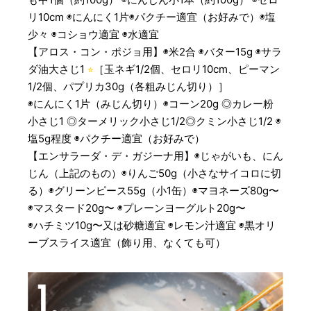
リ10cm ◉にんにく1片◉パクチー適宜（お好みで）◉塩
少々 ◉コショウ適宜 ◉水適宜
【アロス・コン・ポジョ用】◉米2合 ◉バター15g ◉サラ
ダ油大さじ1
⭐︎
［玉ネギ1/2個、セロリ10cm、ピーマン
1/2個、パプリカ30g（各粗みじん切り）］
◉にんにく1片（みじん切り）◉コーン20g ◎カレー粉
小さじ1 ◎ターメリック小さじ1/2◎クミン小さじ1/2 ◉
塩5g程度 ◉パクチー適宜（お好みで）
【エンサラーダ・デ・ガジーナ用】◉じゃがいも、にん
じん（上記のもの）◉りんご50g（小さなサイコロに切
る）◉グリーンピース55g（小1缶）◉マヨネーズ80g〜
◉マスタード20g〜 ◉プレーンヨーグルト20g〜
◉ハチミツ10g〜又は砂糖適宜 ◉レモン汁適宜 ◉黒オリ
ーブスライス適宜（飾り用、なくても可）