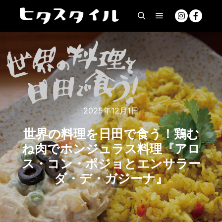
2025年12月1日
世界の料理を日田で食う！鶏む
ね肉でホンジュラス料理『アロ
ス・コン・ポジョとエンサラー
ダ・デ・ガジーナ』