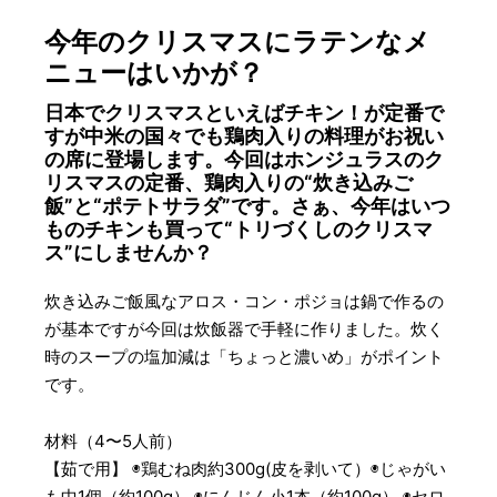
今年のクリスマスにラテンなメ
ニューはいかが？
日本でクリスマスといえばチキン！が定番で
すが中米の国々でも鶏肉入りの料理がお祝い
の席に登場します。今回はホンジュラスのク
リスマスの定番、鶏肉入りの“炊き込みご
飯”と“ポテトサラダ”です。さぁ、今年はいつ
ものチキンも買って“トリづくしのクリスマ
ス”にしませんか？
炊き込みご飯風なアロス・コン・ポジョは鍋で作るの
が基本ですが今回は炊飯器で手軽に作りました。炊く
時のスープの塩加減は「ちょっと濃いめ」がポイント
です。
材料（4〜5人前）
【茹で用】 ◉鶏むね肉約300g(皮を剥いて）◉じゃがい
も中1個（約100g） ◉にんじん小1本（約100g） ◉セロ