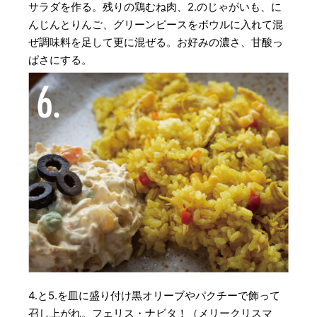
サラダを作る。残りの鶏むね肉、2.のじゃがいも、に
んじんとりんご、グリーンピースをボウルに入れて混
ぜ調味料を足して更に混ぜる。お好みの濃さ、甘酸っ
ぱさにする。
4.と5.を皿に盛り付け黒オリーブやパクチーで飾って
召し上がれ。フェリス・ナビタ！（メリークリスマ