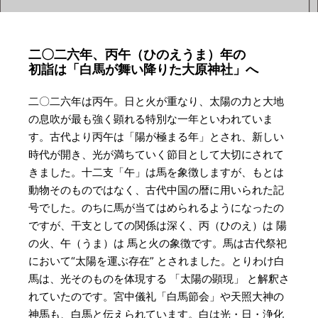
二〇二六年、丙午（ひのえうま）年の
初詣は「白馬が舞い降りた大原神社」へ
二〇二六年は丙午。日と火が重なり、太陽の力と大地
の息吹が最も強く顕れる特別な一年といわれていま
す。古代より丙午は「陽が極まる年」とされ、新しい
時代が開き、光が満ちていく節目として大切にされて
きました。十二支「午」は馬を象徴しますが、もとは
動物そのものではなく、古代中国の暦に用いられた記
号でした。のちに馬が当てはめられるようになったの
ですが、干支としての関係は深く、丙（ひのえ）は 陽
の火、午（うま）は 馬と火の象徴です。馬は古代祭祀
において“太陽を運ぶ存在” とされました。とりわけ白
馬は、光そのものを体現する 「太陽の顕現」 と解釈さ
れていたのです。宮中儀礼「白馬節会」や天照大神の
神馬も、白馬と伝えられています。白は光・日・浄化