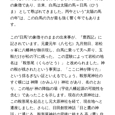
の象徴であり、古来、白馬は太陽の馬＝日馬（ひう
ま） として尊ばれてきました。丙午という“太陽の馬
の年”は、この白馬の力が最も強く響く年でもありま
す。
この“日馬”の象徴そのままの出来事が、『豊西記』に
記されています。元慶元年（八七七）九月朔日、岩松
ヶ峯に八幡神が御示現し、白馬に乗って天へ昇り、玉
鞍だけが松の下に残った。 この霊験によって岩松の地
名は 「鞍形尾（くらがとう）」 と改められました。神
の鞍が残されたという事実は、「ここに神が降りた」
という揺るぎない証といえるでしょう。鞍形尾神社の
すぐ横には 神降（かみふり）神社 があり、名のとお
り、この地が 神の降臨の場（宇佐八幡起源の可能性を
含む）であったことを示します。現在の大原神社は、
この鞍形尾を起点とし元大原神社を経て、現在地へと
遷座しました。さらに、日田創世神話「日と鷹の神
話」に通じる、鞍形尾神社の背後に鎮まる 高（鷹）住