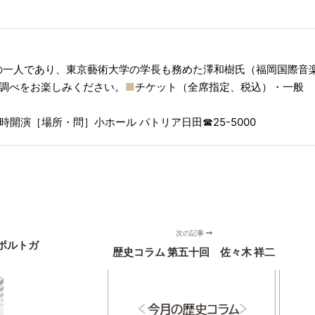
の一人であり、東京藝術大学の学長も務めた澤和樹氏（福岡国際音
る調べをお楽しみください。
■
チケット（全席指定、税込）・一般
時開演［場所・問］小ホール パトリア日田☎︎25-5000
次の記事
ポルトガ
歴史コラム 第五十回 佐々木 祥二