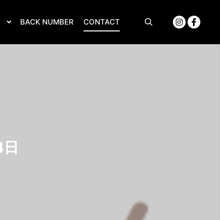
S
BACK NUMBER
CONTACT
4日