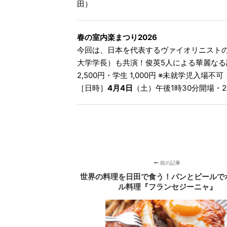
田）
春の室内楽まつり2026
今回は、日本を代表するヴァイオリニスト
大学学長）も共演！俊英5人による華麗な
2,500円・学生 1,000円 ※未就学児入場不可
［日時］
4月4日
（土）午後1時30分開場・2
前の記事
世界の料理を日田で食う！パンとビールで
ル料理『フランセジーニャ』