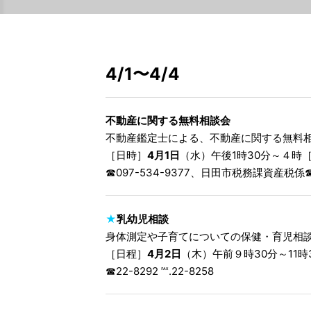
4/1〜4/4
不動産に関する無料相談会
不動産鑑定士による、不動産に関する無料
［日時］
4月1日
（水）午後1時30分～４時
☎︎097-534-9377、日田市税務課資産税係☎︎
★
乳幼児相談
身体測定や子育てについての保健・育児相
［日程］
4月2日
（木）午前９時30分～11
☎︎22-8292 ℻.22-8258