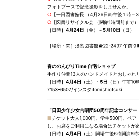
フォトブースで記念撮影をしませんか。
○
【一日図書館長 （4月26日㈰午後１時
○
【図書リサイクル会 （閉館1時間前まで
［日時］
4月24日
（金）～
5月10日
（日）
［場所・問］淡窓図書館☎︎22-2497 午
春ののんびりTime 自宅ショップ
手作り仲間13人のハンドメイドとおしゃれ
［日時］
4月4日
（土）・
5日
（日）午前10
7153-6507/インスタitomishiotsuki
「日田少年少女合唱団50周年記念コンサー
■
チケット大人1,000円、学生500円、ペ
し、お席をご利用になる場合はチケットが
［日時］
4月4日
（土）開場午後6時開演6時3