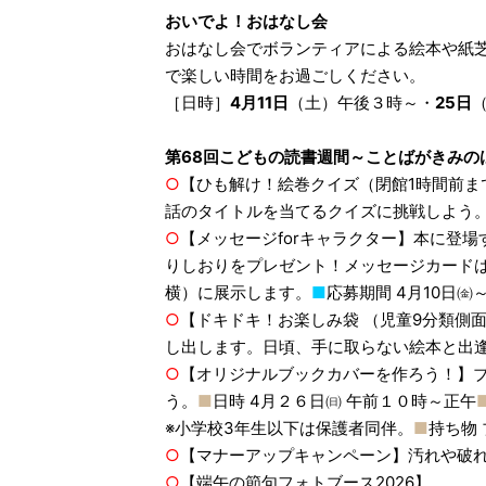
おいでよ！おはなし会
おはなし会でボランティアによる絵本や紙
で楽しい時間をお過ごしください。
［日時］
4月11日
（土）午後３時～・
25日
第68回こどもの読書週間～ことばがきみの
○
【ひも解け！絵巻クイズ（閉館1時間前ま
話のタイトルを当てるクイズに挑戦しよう。
○
【メッセージforキャラクター】本に登
りしおりをプレゼント！メッセージカード
横）に展示します。
■
応募期間 4月10日㈮～
○
【ドキドキ！お楽しみ袋 （児童9分類側
し出します。日頃、手に取らない絵本と出
○
【オリジナルブックカバーを作ろう！】
う。
■
日時 4月２６日㈰ 午前１０時～正午
※小学校3年生以下は保護者同伴。
■
持ち物
○
【マナーアップキャンペーン】汚れや破
○
【端午の節句フォトブース2026】