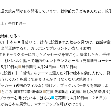
芝居の読み聞かせを開催しています。就学前の子どもさんなど、親
（土）午前11時～
はねになる～
で）】本を10冊借りて、館内に設置された絵巻を見つけ、昔話や童
全問正解すると、ガラポンでプレゼントが当たります!
場するキャラクターに向けたメッセージを書こう。提出したら、手作
は、杉パネルに貼って館内のエントランスホール（児童新刊コーナ
5月10日㈰
■
展示期間 4月24日㈮～5月31日㈰
面に設置）】「感情」をテーマに選んだ2冊の絵本を袋に入れて、貸
逢うわくわくを感じてみませんか？（なくなり次第終了）
ブッカー（透明のフィルム）掛けと、ブックカバー作りを体験しよ
■
ところ 図書館2階 研修室
■
定員 先着5組（定員に達し次第締切り
 ブッカーを掛けたい本、はさみ
■
応募期間 4月10日㈮～２５日㈯
れがある本を展示し、マナーアップを呼びかけます。