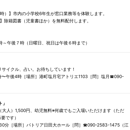
～3時）】市内の小学校6年生が窓口業務等を体験します。
）】除籍図書（児童書ほか）を無料配付します。
前９時～午後７時（日曜日、祝日は午後６時まで）
リサイクル、占い。お待ちしています！
時〜午後4時［場所］港町塩月宅アトリエ1103［問］塩月☎︎090-
ト」
ア（大人）1,500円、幼児無料※何歳でもご入場いただけます（ただ
必要です）
0分［場所］パトリア日田大ホール［問］☎︎090-2583-1475（江