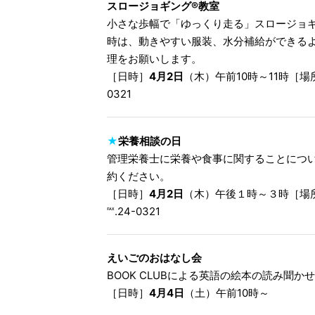
スロージョギング®教室
小さな歩幅で「ゆっくり走る」スロージョ
時は、動きやすい服装、水分補給ができるよ
理をお願いします。
［日時］
4月2日
（木）午前10時～11時［
0321
★
栄養相談の日
管理栄養士に栄養や食事に関することにつ
約ください。
［日時］
4月2日
（木）午後１時～３時［場
℻.24-0321
えいごのおはなし会
BOOK CLUBによる英語の絵本の読み聞か
［日時］
4月4日
（土）午前10時～