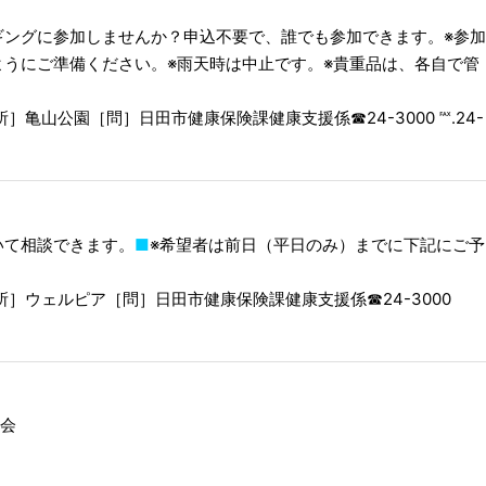
ギングに参加しませんか？申込不要で、誰でも参加できます。※参加
うにご準備ください。※雨天時は中止です。※貴重品は、各自で管
場所］亀山公園［問］日田市健康保険課健康支援係
☎︎
24-3000 ℻.24-
いて相談できます。
■
※希望者は前日（平日のみ）までに下記にご予
所］ウェルピア［問］日田市健康保険課健康支援係
☎︎
24-3000
せ会