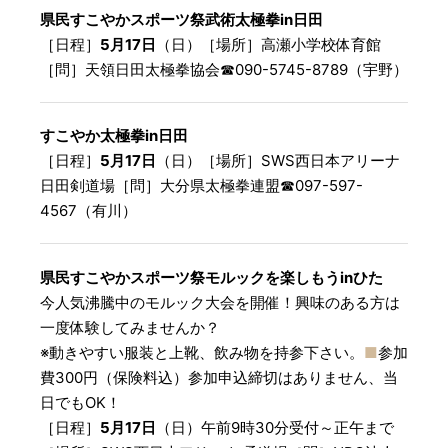
県民すこやかスポーツ祭武術太極拳in日田
［日程］
5月17日
（日）［場所］高瀬小学校体育館
［問］天領日田太極拳協会☎︎090-5745-8789（宇野）
すこやか太極拳in日田
［日程］
5月17日
（日）［場所］SWS西日本アリーナ
日田剣道場［問］大分県太極拳連盟☎︎097-597-
4567（有川）
県民すこやかスポーツ祭モルックを楽しもうinひた
今人気沸騰中のモルック大会を開催！興味のある方は
一度体験してみませんか？
※動きやすい服装と上靴、飲み物を持参下さい。
■
参加
費300円（保険料込）参加申込締切はありません、当
日でもOK！
［日程］
5月17日
（日）午前9時30分受付～正午まで