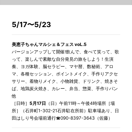
5/17〜5/23
美恵子ちゃんマルシェ＆フェス voL.5
バージョンアップして開催!飲んで、食べて笑って、歌
って、楽しんで素敵な自分発見の旅をしよう！生演
奏、ヨガ体験、脳セラピー、マヤ暦、数秘術、アロ
マ、各種セッション、ポイントメイク、手作りアクセ
サリー、着物りメイク、小物雑貨、ドリンク、焼きそ
ば、地鶏炭火焼き、カレー、弁当、惣菜、手作りパン
他
［日時］
5月17日
（日）午前11時～午後4時場所［場
所］（石井町1-302-21石井駐在所前）駐車場あり、日
田はしり号会場前通行☎︎090-8397-3643（佐藤）