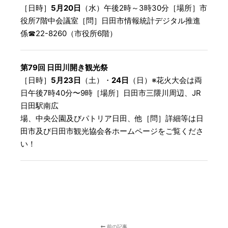
［日時］
5月20日
（水）午後2時～3時30分［場所］市
役所7階中会議室［問］日田市情報統計デジタル推進
係☎︎22-8260（市役所6階）
第79回 日田川開き観光祭
［日時］
5月23日
（土）・
24日
（日）※花火大会は両
日午後7時40分〜9時［場所］日田市三隈川周辺、JR
日田駅南広
場、中央公園及びパトリア日田、他［問］詳細等は日
田市及び日田市観光協会各ホームページをご覧くださ
い！
前の記事