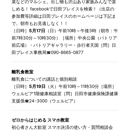
菜などのマルシェ。出し物も沢山あり家族みんなで楽
しめる！ facebookで日田プレイスを検索！（出店の
参加費等詳細は日田プレイスのホームページは下記ま
で。朝市もお見逃しなく！！
［日時］
5月17日
（日）午前10時～午後3時（朝市：午
前7時30分～10時30分）［場所］中央公園（パトリア
前広場）・パトリアギャラリー・歩行者天国［問］日
田プレイス事務局☎︎090-8665-0877
離乳食教室
離乳食についての講話と個別相談
［日時］
5月19日
（火）午前10時～11時30分［場所］
ウェルピア1階健康相談室［問］日田市健康保険課健康
支援係☎︎24-3000（ウェルピア）
ゼロからはじめる スマホ教室
初心者さん大歓迎 スマホ決済の使い方・質問相談会