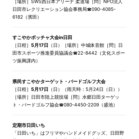
［場所］SWS西日本アリーナ 柔道場［問］NPO法人
日田市レクリエーション協会事務局☎︎090-4085-
6182（濱田）
すこやかボッチャ大会in日田
［日程］
5月17日
（日）［場所］中城体音館［問］日
田市スポーツ推進委員協議会☎︎22-8442（文化スポー
ツ振興課内）
県民すこやかターゲット・バードゴルフ大会
［日程］
5月17日
（日）（雨天時：5月24日（日））
［場所］日田市陸上競技場［問］水郷日田ターゲッ
ト・バードゴルフ協会☎︎080-4450-2209（盛池）
定期市日田いち
「日田いち」はフリマやハンドメイドグッズ、日田野