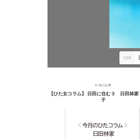
1/28
前の記事
【ひた女コラム】 日田に住む３ 日田林家
子