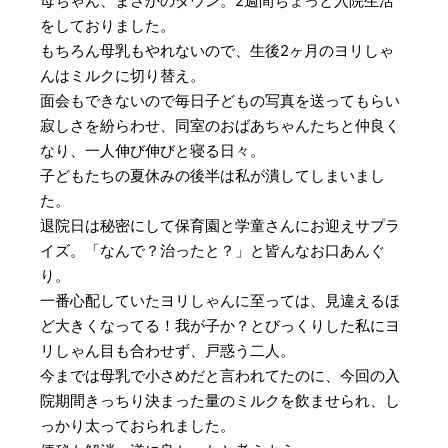
母ちゃん、まさかのダウン。2週間ちょっと入院生活
をしておりました。
もちろん母乳もやれないので、生後2ヶ月のヨリしゃ
んはミルクに切り替え。
面会もできないので毎日子どもの写真を送ってもらい
寂しさを紛らわせ、同室のおばあちゃんたちと仲良く
なり、一人伸び伸びと寝る日々。
子どもたちの夏休みの後半は私が潰してしまいまし
た。
退院日は秘密にして保育園と学童さんにお迎えサプラ
イズ。「なんで？治ったと？」と皆んなお口あんぐ
り。
一番心配していたヨリしゃんに至っては、見違えるほ
ど大きくなってる！我が子か？とびっくりした私にヨ
リしゃん目も合わせず、戸惑う二人。
今までは母乳で小さめだと言われてたのに、今回の入
院期間きっちり決まった量のミルクを飲ませられ、し
っかり太っておられました。